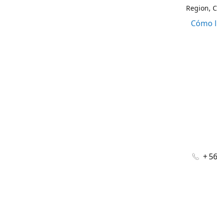
Region, C
Cómo l
+ 5