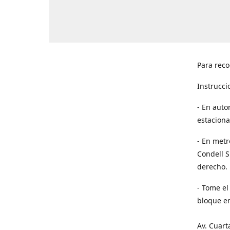
Para reco
Instrucci
- En auto
estaciona
- En metr
Condell S
derecho. 
- Tome el
bloque en
Av. Cuart