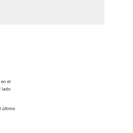
 en el
l lado
l último