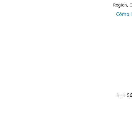
Region, C
Cómo l
+ 5