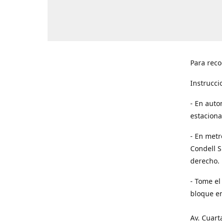
Para reco
Instrucci
- En auto
estaciona
- En metr
Condell S
derecho. 
- Tome el
bloque en
Av. Cuart