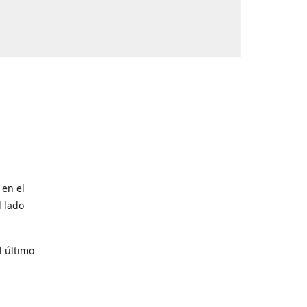
 en el
l lado
l último