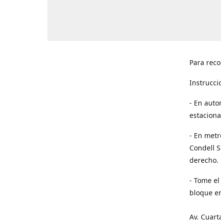
Para reco
Instrucci
- En auto
estaciona
- En metr
Condell S
derecho. 
- Tome el
bloque en
Av. Cuart