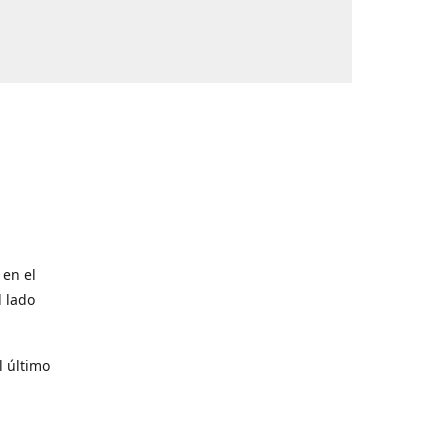
 en el
l lado
l último