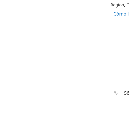
Region, C
Cómo l
+ 5