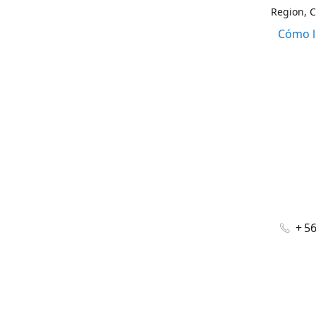
Region, C
Cómo l
+ 5