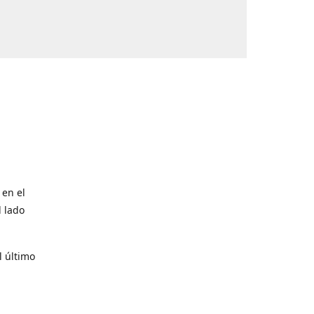
 en el
l lado
l último