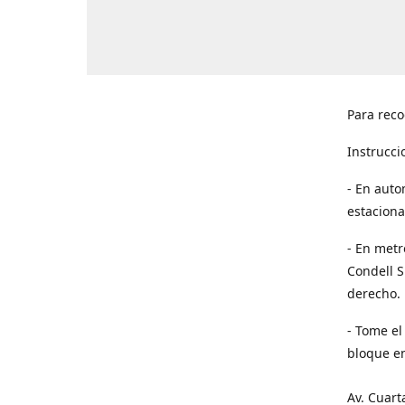
Para reco
Instrucci
- En auto
estaciona
- En metr
Condell S
derecho. 
- Tome el
bloque en
Av. Cuart