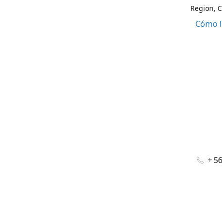
Region, C
Cómo l
+ 5