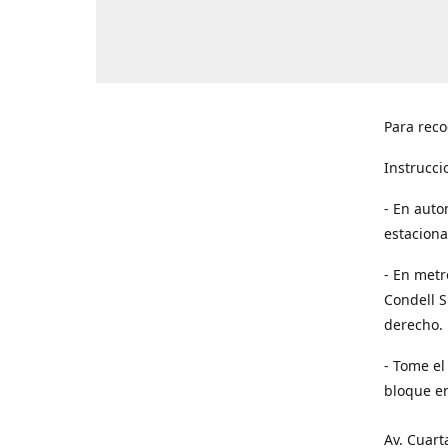
Para reco
Instrucci
- En auto
estaciona
- En metr
Condell S
derecho. 
- Tome el
bloque en
Av. Cuart