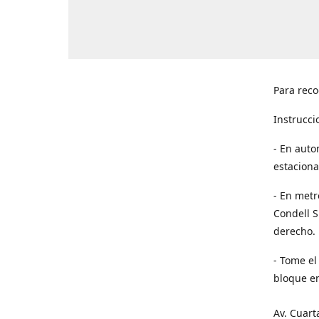
Para reco
Instrucci
- En auto
estaciona
- En metr
Condell S
derecho. 
- Tome el
bloque en
Av. Cuart