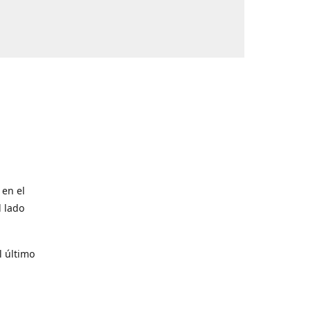
 en el
l lado
l último