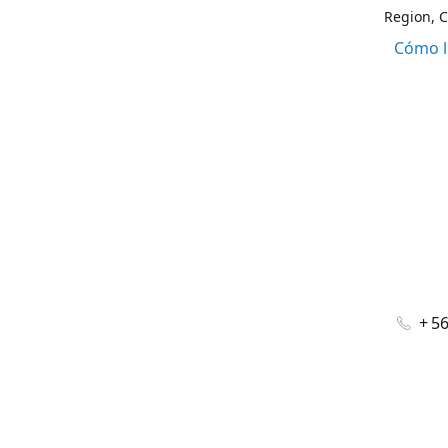
Region, C
Cómo l
+ 5