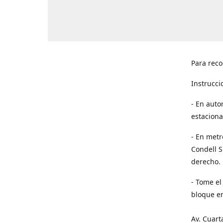
Para reco
Instrucci
- En auto
estaciona
- En metr
Condell S
derecho. 
- Tome el
bloque en
Av. Cuart