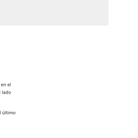
 en el
l lado
l último