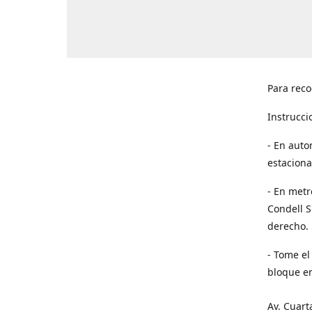
Para reco
Instrucci
- En auto
estaciona
- En metr
Condell S
derecho. 
- Tome el
bloque en
Av. Cuart