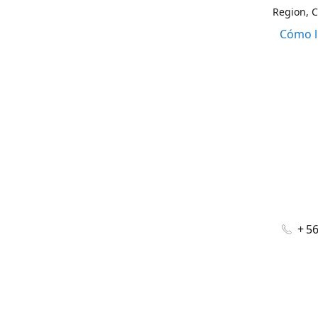
Region, C
Cómo l
+ 5