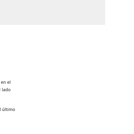
 en el
l lado
l último