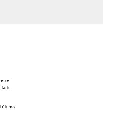
 en el
l lado
l último