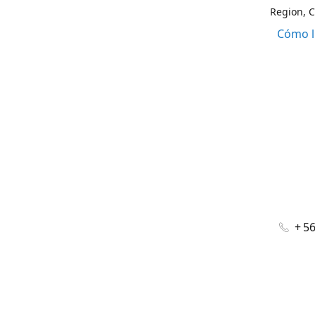
Region, C
Cómo l
+ 5