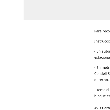
Para reco
Instrucci
- En auto
estaciona
- En metr
Condell S
derecho. 
- Tome el
bloque en
Av. Cuart