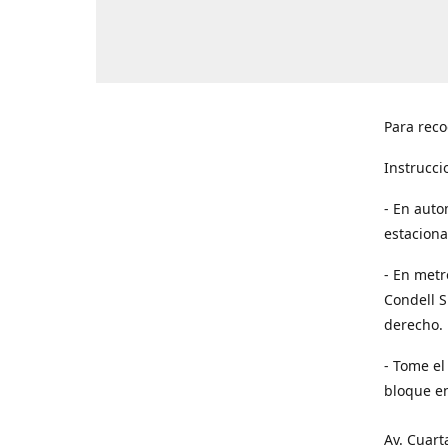
Para reco
Instrucci
- En auto
estaciona
- En metr
Condell S
derecho. 
- Tome el
bloque en
Av. Cuart