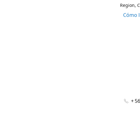
Region, C
Cómo l
+ 5