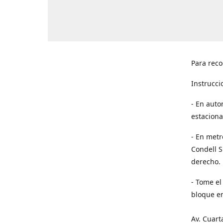
Para reco
Instrucci
- En auto
estaciona
- En metr
Condell S
derecho. 
- Tome el
bloque en
Av. Cuart