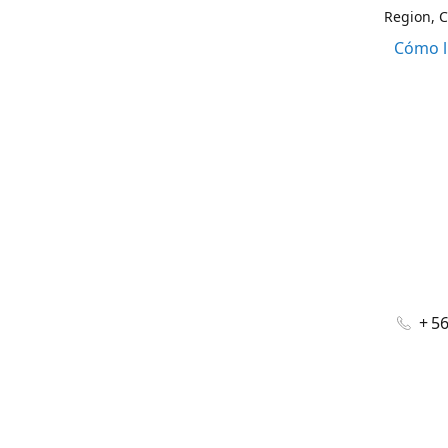
Region, C
Cómo l
+ 5