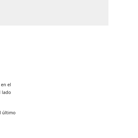
 en el
l lado
l último