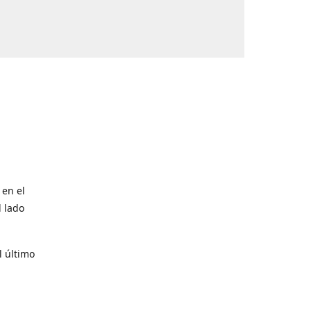
 en el
l lado
l último