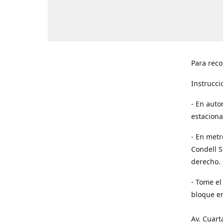
Para reco
Instrucci
- En auto
estaciona
- En metr
Condell S
derecho. 
- Tome el
bloque en
Av. Cuart