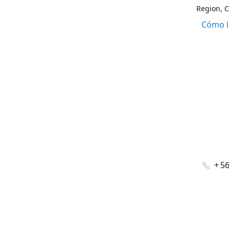
Region, C
Cómo l
+ 5