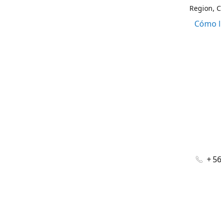
Region, C
Cómo l
+ 5