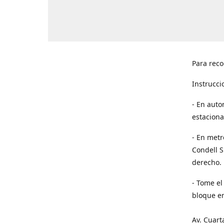
Para reco
Instrucci
- En auto
estaciona
- En metr
Condell S
derecho. 
- Tome el
bloque en
Av. Cuart