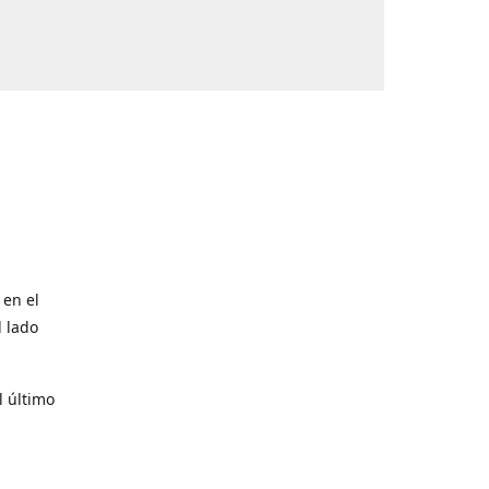
 en el
l lado
l último