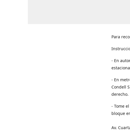
Para reco
Instrucci
- En auto
estaciona
- En metr
Condell S
derecho. 
- Tome el
bloque en
Av. Cuart