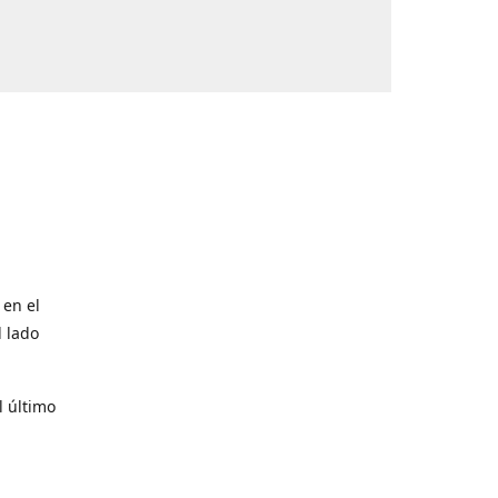
 en el
l lado
l último