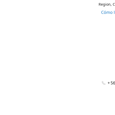
Region, C
Cómo l
+ 5