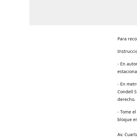
Para reco
Instrucci
- En auto
estaciona
- En metr
Condell S
derecho. 
- Tome el
bloque en
Av. Cuart