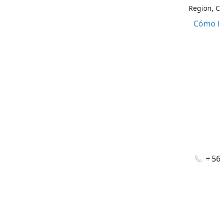
Region, C
Cómo l
+ 5