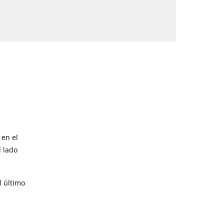
 en el
l lado
l último