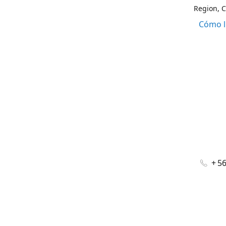
Region, C
Cómo l
+ 5