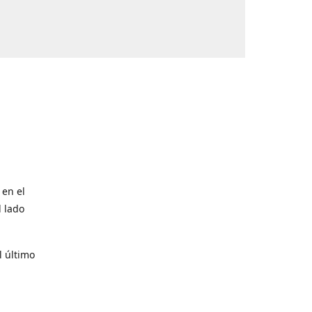
 en el
l lado
l último