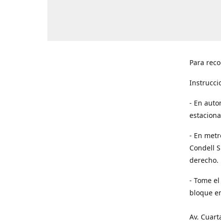
Para reco
Instrucci
- En auto
estaciona
- En metr
Condell S
derecho. 
- Tome el
bloque en
Av. Cuart