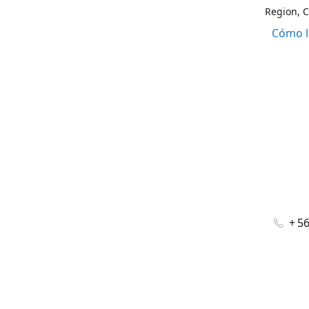
Region, C
Cómo l
+ 5