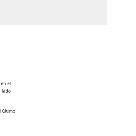
 en el
l lado
l último