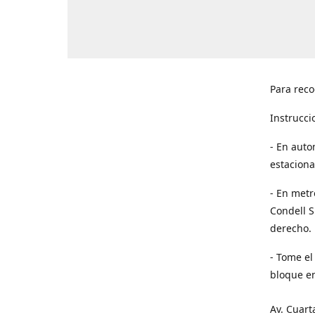
Para reco
Instrucci
- En auto
estaciona
- En metr
Condell S
derecho. 
- Tome el
bloque en
Av. Cuart