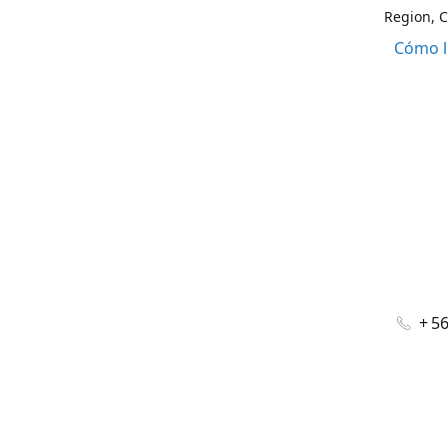
Region, C
Cómo l
+ 5