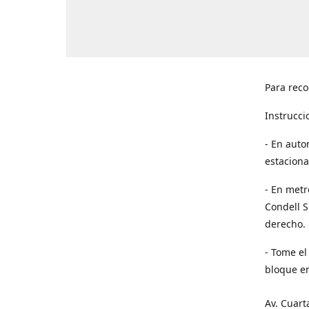
Para reco
Instrucci
- En auto
estaciona
- En metr
Condell S
derecho. 
- Tome el
bloque en
Av. Cuart