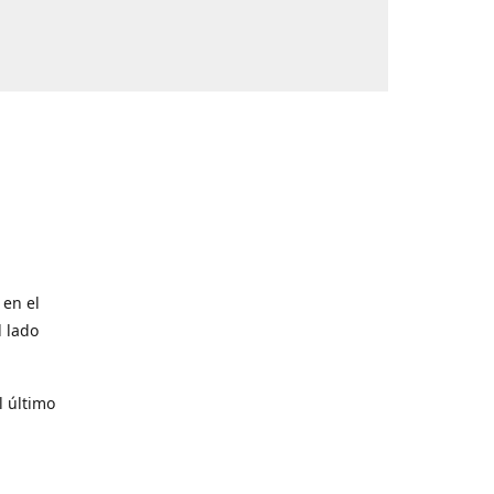
 en el
l lado
l último