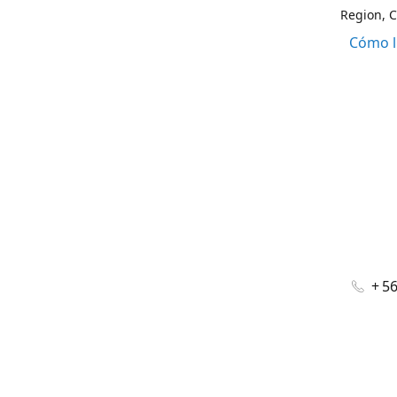
Region, C
Cómo l
+ 5