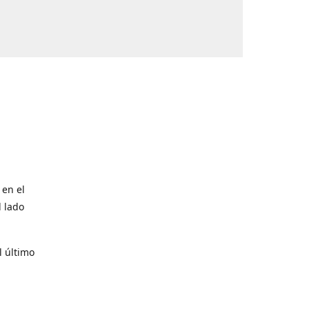
 en el
l lado
l último