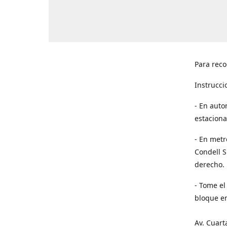
Para reco
Instrucci
- En auto
estaciona
- En metr
Condell S
derecho. 
- Tome el
bloque en
Av. Cuart