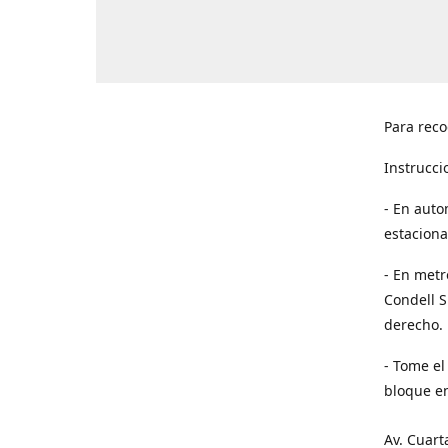
Para reco
Instrucci
- En auto
estaciona
- En metr
Condell S
derecho. 
- Tome el
bloque en
Av. Cuart