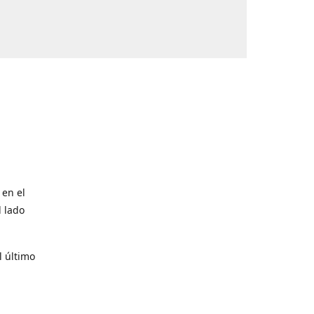
 en el
l lado
l último