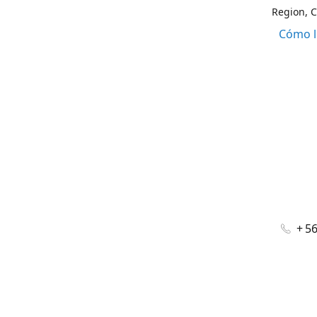
Region, C
Cómo l
+ 5