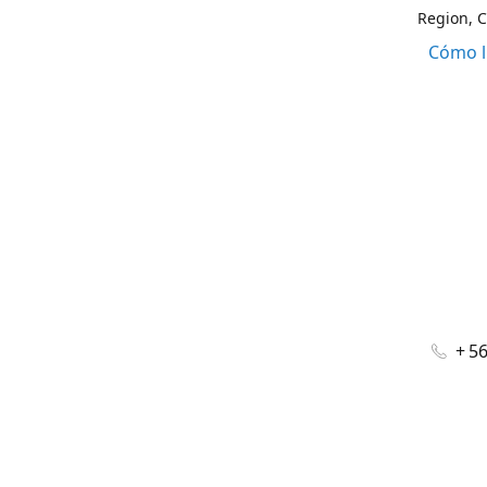
Region, C
Cómo l
+ 5