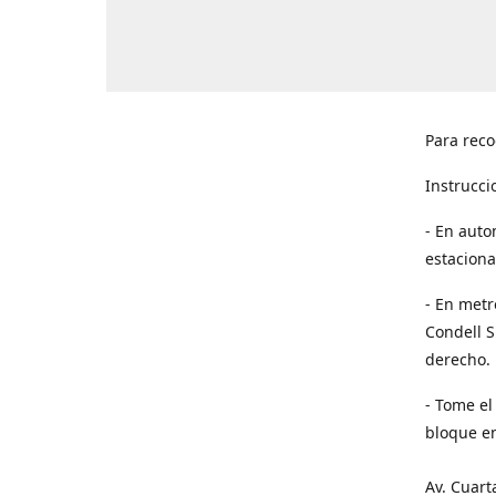
Para reco
Instrucci
- En auto
estaciona
- En metr
Condell S
derecho. 
- Tome el
bloque en
Av. Cuart