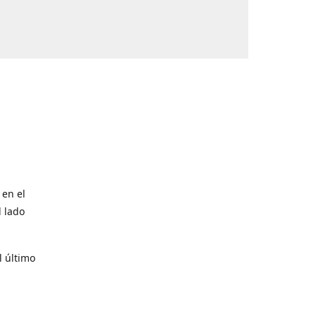
 en el
l lado
l último