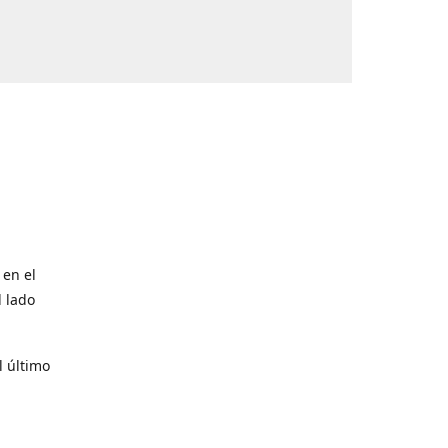
 en el
l lado
l último