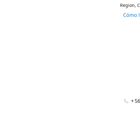
Region, C
Cómo l
+ 5