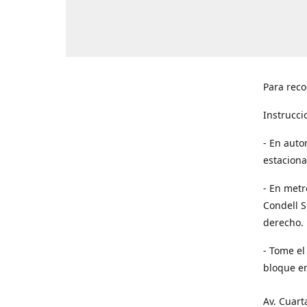
Para reco
Instrucci
- En auto
estaciona
- En metr
Condell S
derecho. 
- Tome el
bloque en
Av. Cuart