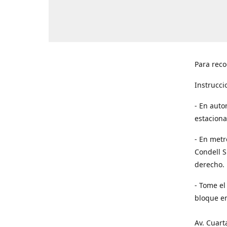
Para reco
Instrucci
- En auto
estaciona
- En metr
Condell S
derecho. 
- Tome el
bloque en
Av. Cuart