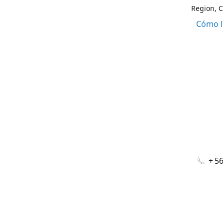
Region, C
Cómo l
+ 5