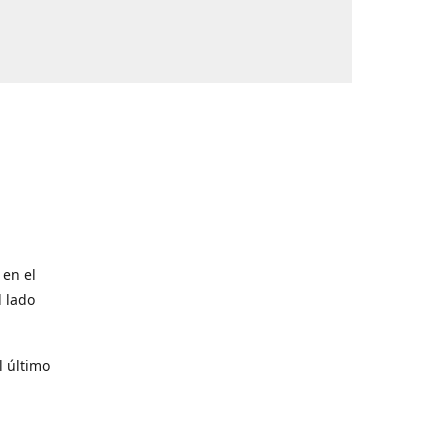
 en el
l lado
l último