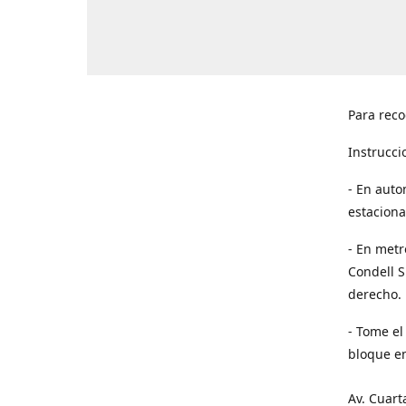
Para reco
Instrucci
- En auto
estaciona
- En metr
Condell S
derecho. 
- Tome el
bloque en
Av. Cuart