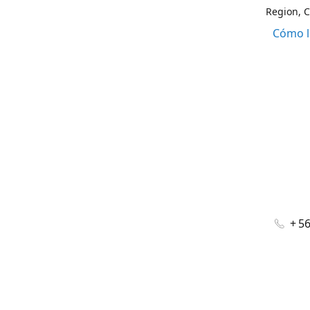
Region, C
Cómo l
+ 5