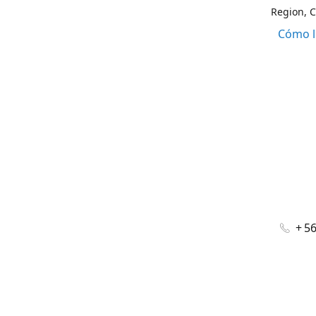
Region, C
Cómo l
+ 5