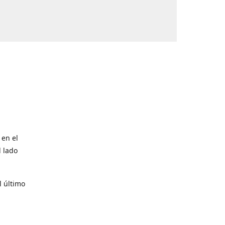
 en el
l lado
l último