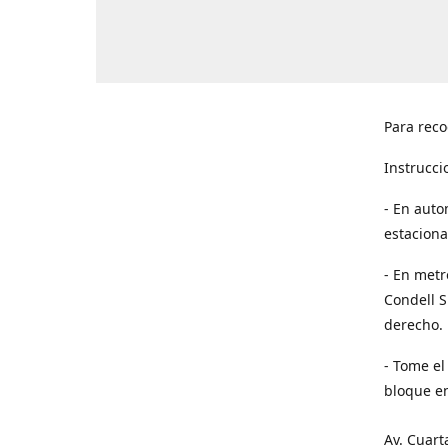
Para reco
Instrucci
- En auto
estaciona
- En metr
Condell S
derecho. 
- Tome el
bloque en
Av. Cuart