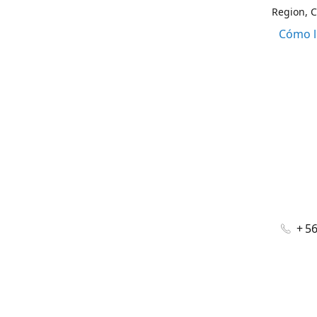
Region, C
Cómo l
+ 5