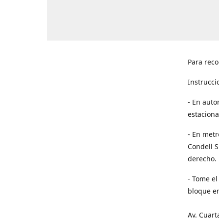
Para reco
Instrucci
- En auto
estaciona
- En metr
Condell S
derecho. 
- Tome el
bloque en
Av. Cuart