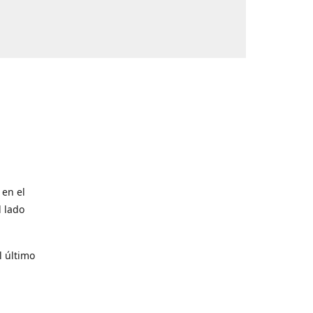
 en el
l lado
l último