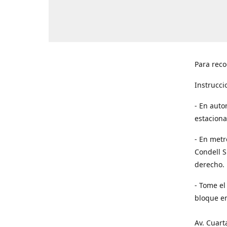
Para reco
Instrucci
- En auto
estaciona
- En metr
Condell S
derecho. 
- Tome el
bloque en
Av. Cuart