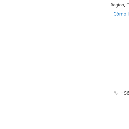
Region, C
Cómo l
+ 5