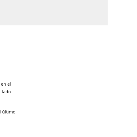
 en el
l lado
l último