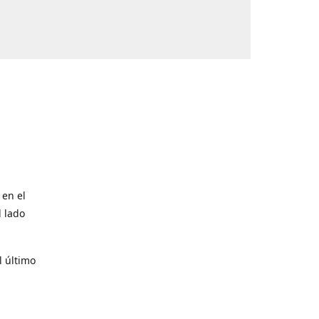
 en el
l lado
l último