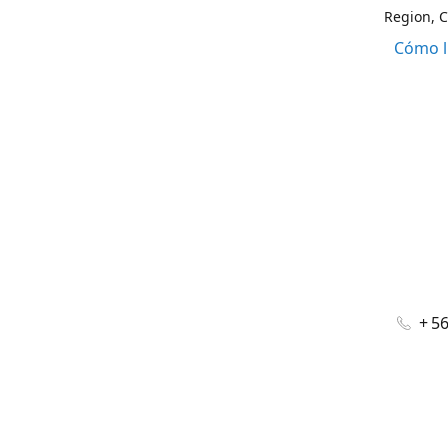
Region, C
Cómo l
+ 5