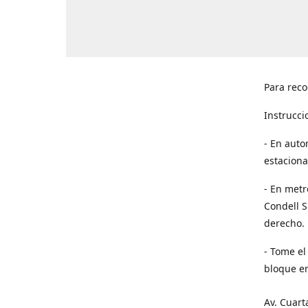
Para reco
Instrucci
- En auto
estaciona
- En metr
Condell S
derecho. 
- Tome el
bloque en
Av. Cuart