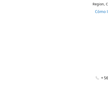
Region, C
Cómo l
+ 5