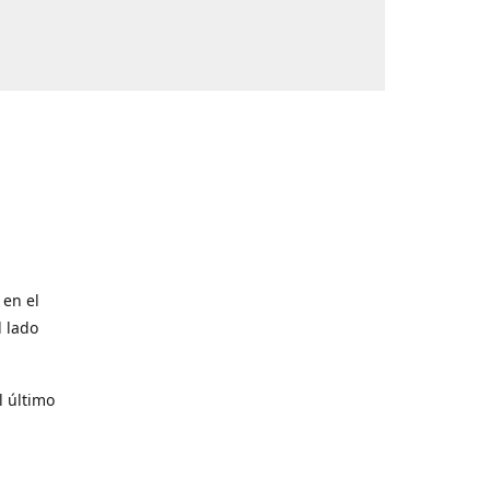
 en el
l lado
l último