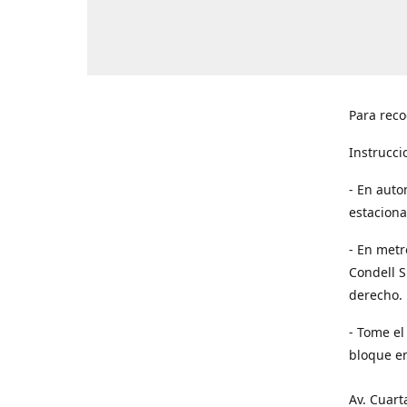
Para reco
Instrucci
- En auto
estaciona
- En metr
Condell S
derecho. 
- Tome el
bloque en
Av. Cuart