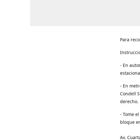
Para reco
Instrucci
- En auto
estaciona
- En metr
Condell S
derecho. 
- Tome el
bloque en
Av. Cuart