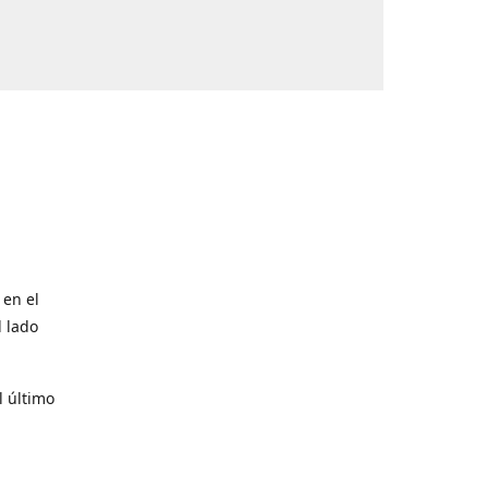
 en el
l lado
l último